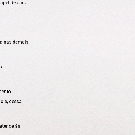
papel de cada
da nas demais
s.
mento
o e, dessa
atende às