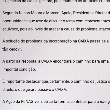
exigências da classe gestora, pois mantém os artifícios criado
Segundo Nilson Moura e Marconi Apolo, Presidente e Diretor d
oportunidades que teve de discutir o tema com representante
equívoco, pois ao invés de atacar a causa do problema, atacou
A solução do problema da incorporação na CAIXA passa pela 
tão cedo?”.
A partir da resposta, a CAIXA encontrará o caminho para uma 
impor tal condição.
É importante destacar que, certamente, o caminho da justiça
direito, o que gerará passivo à CAIXA.
A Ação da FENAG vem, de certa forma, contribuir para a não ge