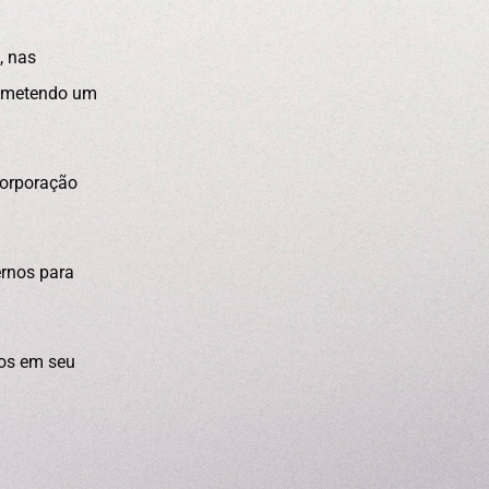
, nas
 cometendo um
corporação
ernos para
dos em seu