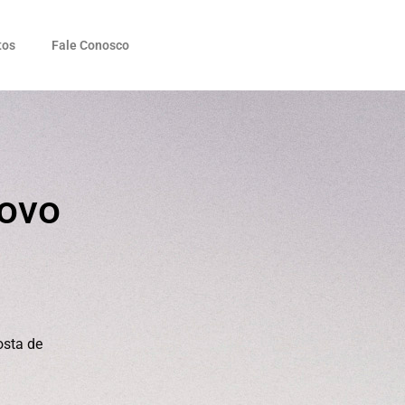
tos
Fale Conosco
novo
osta de