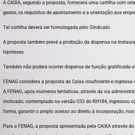
A CAIXA, segundo a proposta, fornecerá uma cartilha com ori
gestor, os requisitos de apontamento e a orientação aos emp
Tal cartilha deverá ser homologada pelo Sindicato.
A proposta também prevê a proibição da dispensa na Instaur
hipóteses.
Também não poderá ocorrer dispensa de função gratificada o
FENAG considera a proposta da Caixa insuficiente e ingressa c
A FENAG, após inúmeras tentativas, através da via administ
motivado, contemplado na versão 033 do RH184, ingressou com 
forma, garantir o amplo acesso ao direito à incorporação, no
Para a FENAG, a proposta apresentada pela CAIXA através 