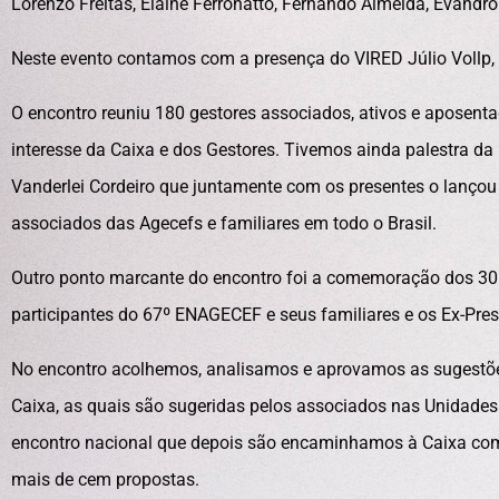
Lorenzo Freitas, Elaine Ferronatto, Fernando Almeida, Evandro 
Neste evento contamos com a presença do VIRED Júlio Vollp,
O encontro reuniu 180 gestores associados, ativos e aposent
interesse da Caixa e dos Gestores. Tivemos ainda palestra da
Vanderlei Cordeiro que juntamente com os presentes o lançou
associados das Agecefs e familiares em todo o Brasil.
Outro ponto marcante do encontro foi a comemoração dos 30
participantes do 67º ENAGECEF e seus familiares e os Ex-Pre
No encontro acolhemos, analisamos e aprovamos as sugestões 
Caixa, as quais são sugeridas pelos associados nas Unidades
encontro nacional que depois são encaminhamos à Caixa com
mais de cem propostas.