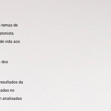
s temas de
atonista
de vida aos
a dos
resultados da
vadas no
m analisadas