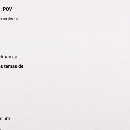
a:
PQV –
envolve o
ackham, a
os temas de
vê um
.