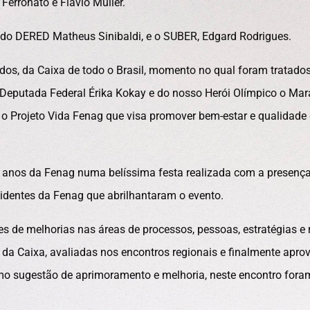
Ferronato e Flávio Müller.
 do DERED Matheus Sinibaldi, e o SUBER, Edgard Rodrigues.
ados, da Caixa de todo o Brasil, momento no qual foram tratado
 Deputada Federal Érika Kokay e do nosso Herói Olímpico o Mar
 o Projeto Vida Fenag que visa promover bem-estar e qualidade 
 anos da Fenag numa belíssima festa realizada com a presenç
sidentes da Fenag que abrilhantaram o evento.
de melhorias nas áreas de processos, pessoas, estratégias e 
 da Caixa, avaliadas nos encontros regionais e finalmente apro
o sugestão de aprimoramento e melhoria, neste encontro fora