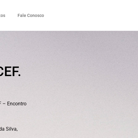
tos
Fale Conosco
CEF.
F – Encontro
da Silva,