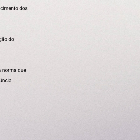
ecimento dos
ção do
 a norma que
núncia