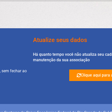
Atualize seus dados
Há quanto tempo você não atualiza seu cad
manutenção da sua associação
, sem fechar ao
Clique aqui para 