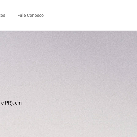
tos
Fale Conosco
 e PR), em