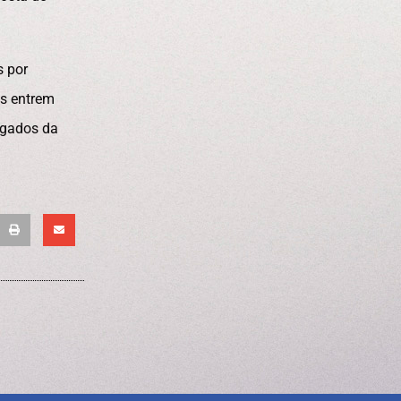
s por
os entrem
egados da