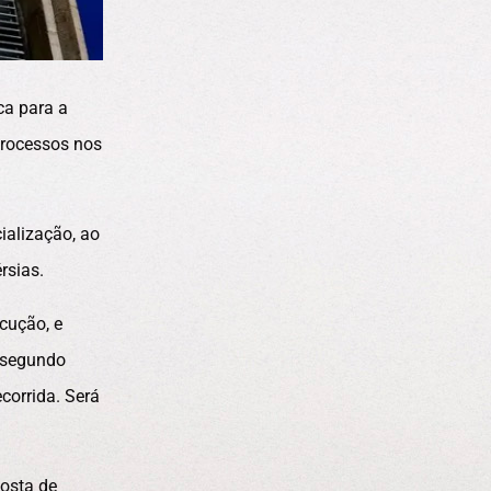
ca para a
processos nos
ialização, ao
rsias.
cução, e
 segundo
corrida. Será
posta de