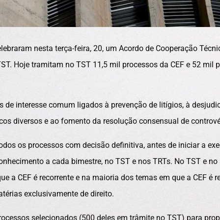
lebraram nesta terça-feira, 20, um Acordo de Cooperação Técni
ST. Hoje tramitam no TST 11,5 mil processos da CEF e 52 mil 
de interesse comum ligados à prevenção de litígios, à desjudic
cos diversos e ao fomento da resolução consensual de contrové
dos os processos com decisão definitiva, antes de iniciar a exe
conhecimento a cada bimestre, no TST e nos TRTs. No TST e no
ue a CEF é recorrente e na maioria dos temas em que a CEF é re
érias exclusivamente de direito.
rocessos selecionados (500 deles em trâmite no TST) para pro