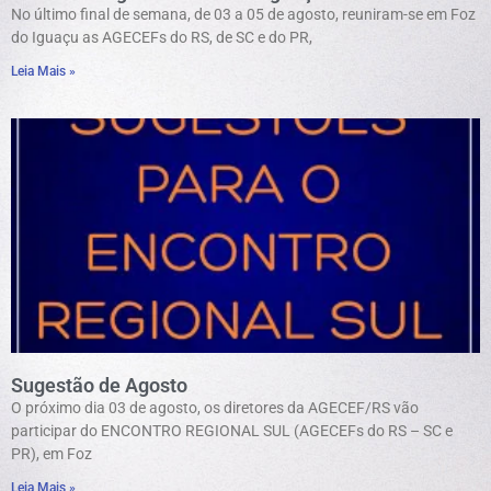
No último final de semana, de 03 a 05 de agosto, reuniram-se em Foz
do Iguaçu as AGECEFs do RS, de SC e do PR,
Leia Mais »
Sugestão de Agosto
O próximo dia 03 de agosto, os diretores da AGECEF/RS vão
participar do ENCONTRO REGIONAL SUL (AGECEFs do RS – SC e
PR), em Foz
Leia Mais »